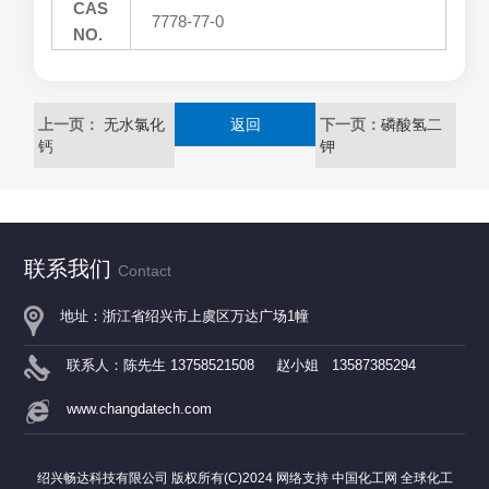
CAS
7778-77-0
NO.
上一页：
无水氯化
返回
下一页：
磷酸氢二
钙
钾
联系我们
Contact
地址：浙江省绍兴市上虞区万达广场1幢
联系人：陈先生 13758521508 赵小姐 13587385294
www.changdatech.com
绍兴畅达科技有限公司
版权所有(C)2024
网络支持
中国化工网
全球化工