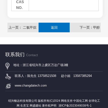
CAS
NO.
上一页：
二氯甲烷
返回
下一页：
甲醇
联系我们
Contact
地址：浙江省绍兴市上虞区万达广场1幢
联系人：陈先生 13758521508 赵小姐 13587385294
www.changdatech.com
绍兴畅达科技有限公司
版权所有(C)2024
网络支持
中国化工网
全球化工
网
生意宝
网盛建站
著作权声明
浙ICP备2023049038号-1